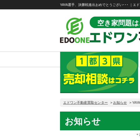
YAYA選手、決勝戦進出おめでとうござい･･･ ｜
空き家問題は
エドワン不動産買取センター
>
お知らせ
>
YA
お知らせ
«