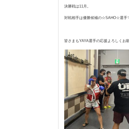
決勝戦は11月。
対戦相手は優勝候補の☆SAHO☆選手
皆さまもYAYA選手の応援よろしくお