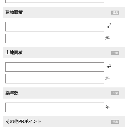
建物面積
2
m
坪
土地面積
2
m
坪
築年数
年
その他PRポイント