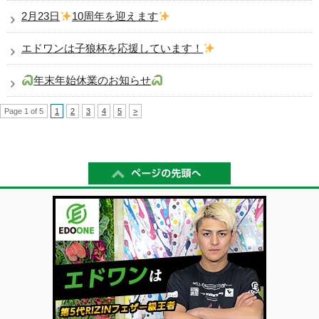
2月23日
10周年を迎えます
エドワンは子狼杯を応援しています！
年末年始休業のお知らせ
Page 1 of 5
1
2
3
4
5
>