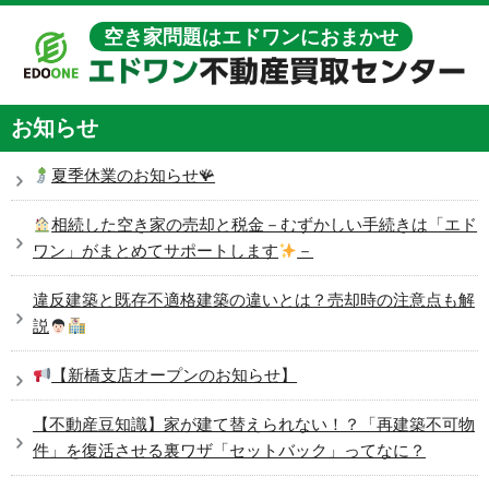
空き家問題はエドワンにおまかせ
お知らせ
夏季休業のお知らせ🪸
相続した空き家の売却と税金－むずかしい手続きは「エド
ワン」がまとめてサポートします
－
違反建築と既存不適格建築の違いとは？売却時の注意点も解
説
【新橋支店オープンのお知らせ】
【不動産豆知識】家が建て替えられない！？「再建築不可物
件」を復活させる裏ワザ「セットバック」ってなに？