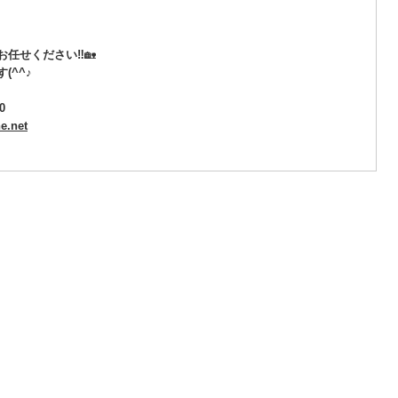
お任せください‼
🏡
(^^♪
0
e.net