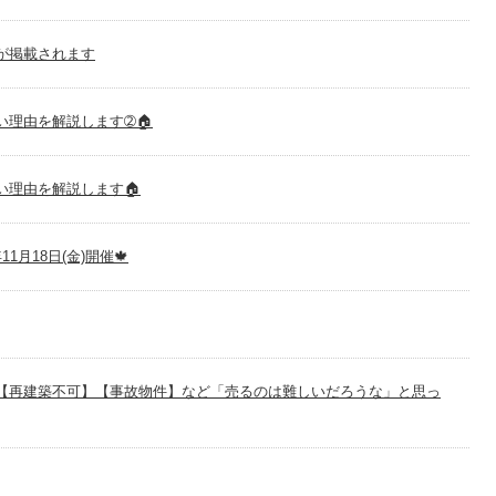
が掲載されます
理由を解説します➁🏠
い理由を解説します🏠
月18日(金)開催🍁
【再建築不可】【事故物件】など「売るのは難しいだろうな」と思っ