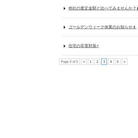
他社の査定金額と比べてみませんか？
ゴールデンウィーク休業のお知らせ🌷
住宅の災害対策⚡
Page 3 of 5
<
1
2
3
4
5
>