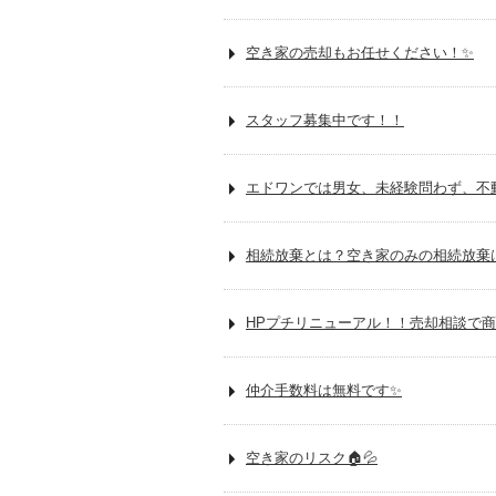
空き家の売却もお任せください！✨
スタッフ募集中です！！
エドワンでは男女、未経験問わず、不
相続放棄とは？空き家のみの相続放棄は
HPプチリニューアル！！売却相談で商
仲介手数料は無料です✨
空き家のリスク🏠💦