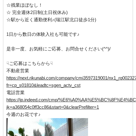
☆残業ほぼなし！
☆ 完全週休2日制(土日祝休み)
☆駅から近く通勤便利♪(瑞江駅北口徒歩1分)
1日から数日の体験入社も可能です♪
是非一度、お気軽にご応募、お問合せください(^^)/
☟ご応募はこちらから☟
不動産営業
https://next.rikunabi.com/company/cmi3597319001/nx1_rq00232
fr=cp_s01810&leadtc=sgen_actv_cst
電話営業
https://jp.indeed.com/cmp/%E6%A0%AA%E5%BC%8F%E
jk=a368054c0ff3cc86&start=0&clearPrefilter=1
今週のお花です♪