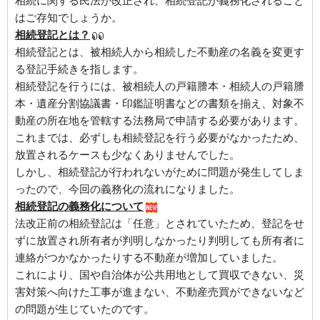
相続に関する民法が改正され、相続登記が義務化されること
はご存知でしょうか。
相続登記とは？
相続登記とは、被相続人から相続した不動産の名義を変更す
る登記手続きを指します。
相続登記を行うには、被相続人の戸籍謄本・相続人の戸籍謄
本・遺産分割協議書・印鑑証明書などの書類を揃え、対象不
動産の所在地を管轄する法務局で申請する必要があります。
これまでは、必ずしも相続登記を行う必要がなかったため、
放置されるケースも少なくありませんでした。
しかし、相続登記が行われないがために問題が発生してしま
ったので、今回の義務化の流れになりました。
相続登記の義務化について
法改正前の相続登記は「任意」とされていたため、登記をせ
ずに放置され所有者が判明しなかったり判明しても所有者に
連絡がつかなかったりする不動産が増加していました。
これにより、国や自治体が公共用地として買収できない、災
害対策へ向けた工事が進まない、不動産売買ができないなど
の問題が生じていたのです。