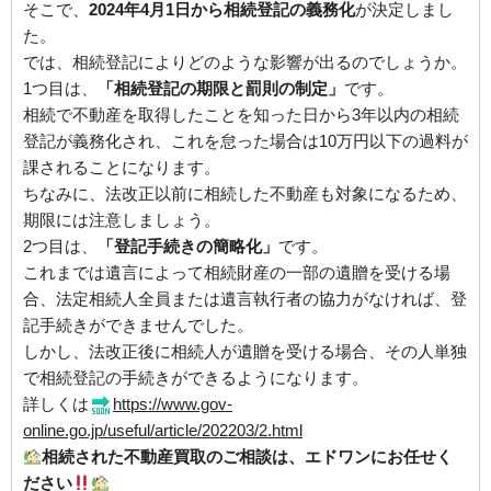
そこで、
2024年4月1日から相続登記の義務化
が決定しまし
た。
では、相続登記によりどのような影響が出るのでしょうか。
1つ目は、
「相続登記の期限と罰則の制定」
です。
相続で不動産を取得したことを知った日から3年以内の相続
登記が義務化され、これを怠った場合は10万円以下の過料が
課されることになります。
ちなみに、法改正以前に相続した不動産も対象になるため、
期限には注意しましょう。
2つ目は、
「登記手続きの簡略化」
です。
これまでは遺言によって相続財産の一部の遺贈を受ける場
合、法定相続人全員または遺言執行者の協力がなければ、登
記手続きができませんでした。
しかし、法改正後に相続人が遺贈を受ける場合、その人単独
で相続登記の手続きができるようになります。
詳しくは
https://www.gov-
online.go.jp/useful/article/202203/2.html
相続された不動産買取のご相談は、エドワンにお任せく
ださい